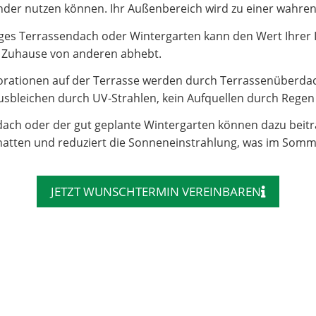
e Kinder nutzen können. Ihr Außenbereich wird zu einer wahr
es Terrassendach oder Wintergarten kann den Wert Ihrer Imm
hr Zuhause von anderen abhebt.
rationen auf der Terrasse werden durch Terrassenüberdac
sbleichen durch UV-Strahlen, kein Aufquellen durch Regen – 
dach oder der gut geplante Wintergarten können dazu beit
atten und reduziert die Sonneneinstrahlung, was im Somm
JETZT WUNSCHTERMIN VEREINBAREN