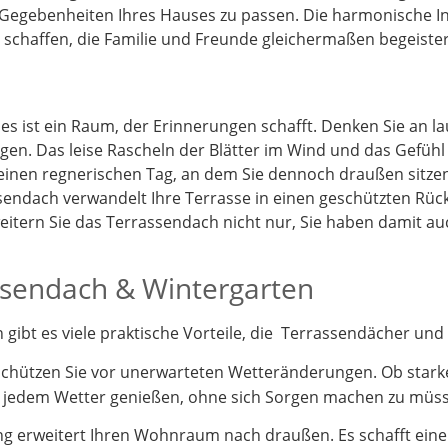
 Gegebenheiten Ihres Hauses zu passen. Die harmonische I
schaffen, die Familie und Freunde gleichermaßen begeister
 es ist ein Raum, der Erinnerungen schafft. Denken Sie an 
gen. Das leise Rascheln der Blätter im Wind und das Gefüh
 einen regnerischen Tag, an dem Sie dennoch draußen sitz
endach verwandelt Ihre Terrasse in einen geschützten Rück
itern Sie das Terrassendach nicht nur, Sie haben damit a
assendach & Wintergarten
ibt es viele praktische Vorteile, die Terrassendächer und 
schützen Sie vor unerwarteten Wetteränderungen. Ob stark
i jedem Wetter genießen, ohne sich Sorgen machen zu müs
 erweitert Ihren Wohnraum nach draußen. Es schafft einen 