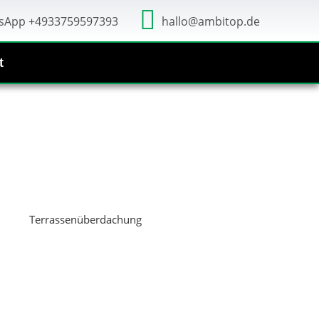
sApp +4933759597393
hallo@ambitop.de
t