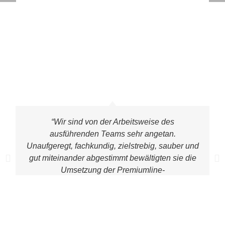
“Wir sind von der Arbeitsweise des
ausführenden Teams sehr angetan.
Unaufgeregt, fachkundig, zielstrebig, sauber und
gut miteinander abgestimmt bewältigten sie die
Umsetzung der Premiumline-
Terassenüberdachung. Die folgenden Tage
konnten wir sowohl bei Sonnenschein als auch
bei Regen den verbesserten Gebrauch testen.
Dank Euch Mitarbeitern!”