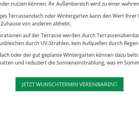
e Kinder nutzen können. Ihr Außenbereich wird zu einer wahr
es Terrassendach oder Wintergarten kann den Wert Ihrer Imm
hr Zuhause von anderen abhebt.
rationen auf der Terrasse werden durch Terrassenüberdac
sbleichen durch UV-Strahlen, kein Aufquellen durch Regen – 
dach oder der gut geplante Wintergarten können dazu beit
atten und reduziert die Sonneneinstrahlung, was im Somm
JETZT WUNSCHTERMIN VEREINBAREN