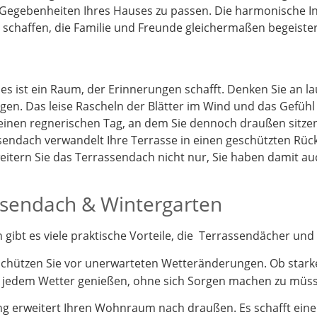
 Gegebenheiten Ihres Hauses zu passen. Die harmonische I
schaffen, die Familie und Freunde gleichermaßen begeister
 es ist ein Raum, der Erinnerungen schafft. Denken Sie an 
gen. Das leise Rascheln der Blätter im Wind und das Gefüh
 einen regnerischen Tag, an dem Sie dennoch draußen sitz
endach verwandelt Ihre Terrasse in einen geschützten Rück
itern Sie das Terrassendach nicht nur, Sie haben damit a
assendach & Wintergarten
ibt es viele praktische Vorteile, die Terrassendächer und 
schützen Sie vor unerwarteten Wetteränderungen. Ob stark
i jedem Wetter genießen, ohne sich Sorgen machen zu müs
 erweitert Ihren Wohnraum nach draußen. Es schafft einen 