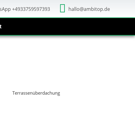
sApp +4933759597393
hallo@ambitop.de
t