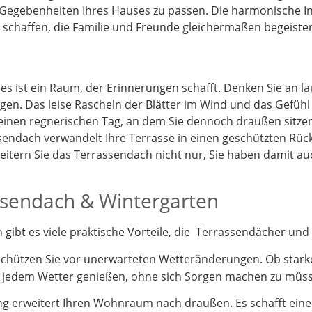
 Gegebenheiten Ihres Hauses zu passen. Die harmonische I
schaffen, die Familie und Freunde gleichermaßen begeister
 es ist ein Raum, der Erinnerungen schafft. Denken Sie an 
gen. Das leise Rascheln der Blätter im Wind und das Gefüh
 einen regnerischen Tag, an dem Sie dennoch draußen sitz
endach verwandelt Ihre Terrasse in einen geschützten Rück
itern Sie das Terrassendach nicht nur, Sie haben damit a
assendach & Wintergarten
ibt es viele praktische Vorteile, die Terrassendächer und 
schützen Sie vor unerwarteten Wetteränderungen. Ob stark
i jedem Wetter genießen, ohne sich Sorgen machen zu müs
 erweitert Ihren Wohnraum nach draußen. Es schafft einen 