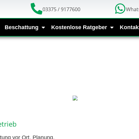
03375 / 9177600
What
Beschattung
Kostenlose Ratgeber
Kontak
trieb
tung vor Ort, Planung,