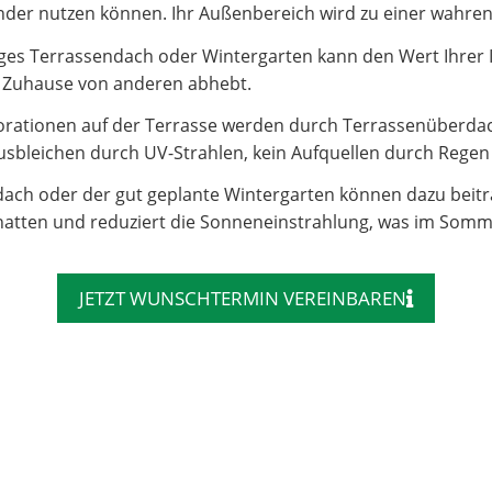
e Kinder nutzen können. Ihr Außenbereich wird zu einer wahr
es Terrassendach oder Wintergarten kann den Wert Ihrer Imm
hr Zuhause von anderen abhebt.
rationen auf der Terrasse werden durch Terrassenüberdac
sbleichen durch UV-Strahlen, kein Aufquellen durch Regen – 
dach oder der gut geplante Wintergarten können dazu beit
atten und reduziert die Sonneneinstrahlung, was im Somm
JETZT WUNSCHTERMIN VEREINBAREN