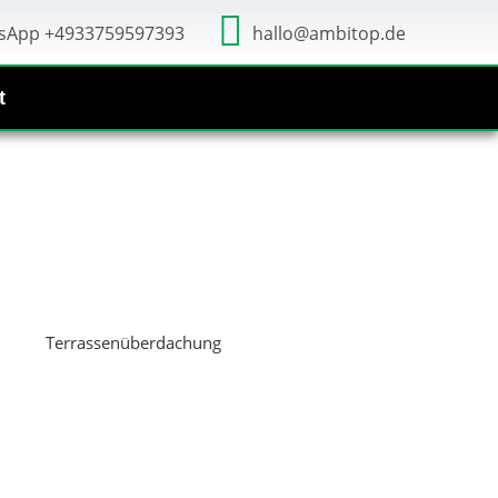
sApp +4933759597393
hallo@ambitop.de
t