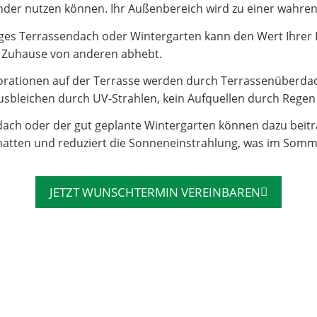
e Kinder nutzen können. Ihr Außenbereich wird zu einer wahr
es Terrassendach oder Wintergarten kann den Wert Ihrer Imm
hr Zuhause von anderen abhebt.
rationen auf der Terrasse werden durch Terrassenüberdac
sbleichen durch UV-Strahlen, kein Aufquellen durch Regen – 
dach oder der gut geplante Wintergarten können dazu beit
atten und reduziert die Sonneneinstrahlung, was im Somm
JETZT WUNSCHTERMIN VEREINBAREN