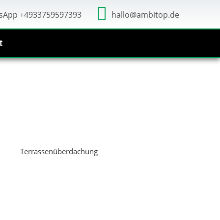
sApp +4933759597393
hallo@ambitop.de
t