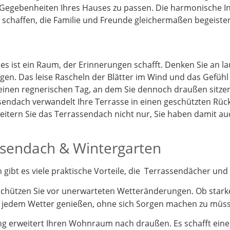
 Gegebenheiten Ihres Hauses zu passen. Die harmonische I
schaffen, die Familie und Freunde gleichermaßen begeister
 es ist ein Raum, der Erinnerungen schafft. Denken Sie an 
gen. Das leise Rascheln der Blätter im Wind und das Gefüh
 einen regnerischen Tag, an dem Sie dennoch draußen sitz
endach verwandelt Ihre Terrasse in einen geschützten Rück
itern Sie das Terrassendach nicht nur, Sie haben damit a
assendach & Wintergarten
ibt es viele praktische Vorteile, die Terrassendächer und 
schützen Sie vor unerwarteten Wetteränderungen. Ob stark
i jedem Wetter genießen, ohne sich Sorgen machen zu müs
 erweitert Ihren Wohnraum nach draußen. Es schafft einen 