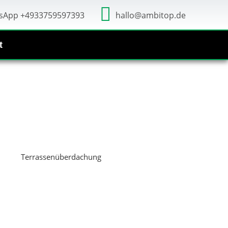
sApp +4933759597393
hallo@ambitop.de
t