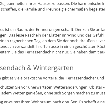
 Gegebenheiten Ihres Hauses zu passen. Die harmonische I
schaffen, die Familie und Freunde gleichermaßen begeister
 es ist ein Raum, der Erinnerungen schafft. Denken Sie an 
gen. Das leise Rascheln der Blätter im Wind und das Gefüh
 einen regnerischen Tag, an dem Sie dennoch draußen sitz
endach verwandelt Ihre Terrasse in einen geschützten Rück
itern Sie das Terrassendach nicht nur, Sie haben damit a
assendach & Wintergarten
ibt es viele praktische Vorteile, die Terrassendächer und 
schützen Sie vor unerwarteten Wetteränderungen. Ob stark
i jedem Wetter genießen, ohne sich Sorgen machen zu müs
 erweitert Ihren Wohnraum nach draußen. Es schafft einen 