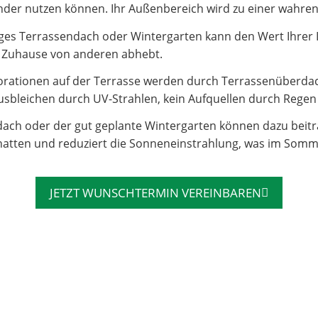
e Kinder nutzen können. Ihr Außenbereich wird zu einer wahr
es Terrassendach oder Wintergarten kann den Wert Ihrer Imm
hr Zuhause von anderen abhebt.
rationen auf der Terrasse werden durch Terrassenüberdac
sbleichen durch UV-Strahlen, kein Aufquellen durch Regen – 
dach oder der gut geplante Wintergarten können dazu beit
atten und reduziert die Sonneneinstrahlung, was im Somm
JETZT WUNSCHTERMIN VEREINBAREN