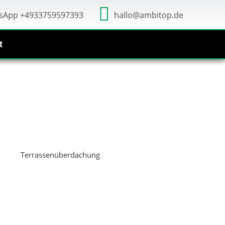
sApp +4933759597393
hallo@ambitop.de
t