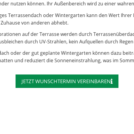
e Kinder nutzen können. Ihr Außenbereich wird zu einer wahr
es Terrassendach oder Wintergarten kann den Wert Ihrer Imm
hr Zuhause von anderen abhebt.
rationen auf der Terrasse werden durch Terrassenüberdac
sbleichen durch UV-Strahlen, kein Aufquellen durch Regen – 
dach oder der gut geplante Wintergarten können dazu beit
atten und reduziert die Sonneneinstrahlung, was im Somm
JETZT WUNSCHTERMIN VEREINBAREN