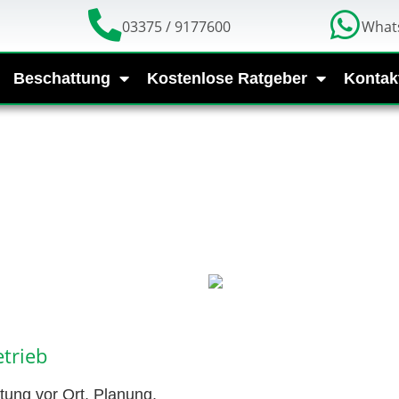
03375 / 9177600
What
Beschattung
Kostenlose Ratgeber
Kontak
trieb
tung vor Ort, Planung,