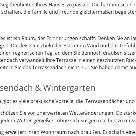
 Gegebenheiten Ihres Hauses zu passen. Die harmonische I
schaffen, die Familie und Freunde gleichermaßen begeister
 es ist ein Raum, der Erinnerungen schafft. Denken Sie an 
gen. Das leise Rascheln der Blätter im Wind und das Gefüh
 einen regnerischen Tag, an dem Sie dennoch draußen sitz
endach verwandelt Ihre Terrasse in einen geschützten Rück
itern Sie das Terrassendach nicht nur, Sie haben damit a
assendach & Wintergarten
ibt es viele praktische Vorteile, die Terrassendächer und 
schützen Sie vor unerwarteten Wetteränderungen. Ob stark
i jedem Wetter genießen, ohne sich Sorgen machen zu müs
 erweitert Ihren Wohnraum nach draußen. Es schafft einen 