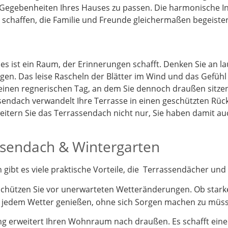
 Gegebenheiten Ihres Hauses zu passen. Die harmonische I
schaffen, die Familie und Freunde gleichermaßen begeister
 es ist ein Raum, der Erinnerungen schafft. Denken Sie an 
gen. Das leise Rascheln der Blätter im Wind und das Gefüh
 einen regnerischen Tag, an dem Sie dennoch draußen sitz
endach verwandelt Ihre Terrasse in einen geschützten Rück
itern Sie das Terrassendach nicht nur, Sie haben damit a
assendach & Wintergarten
ibt es viele praktische Vorteile, die Terrassendächer und 
schützen Sie vor unerwarteten Wetteränderungen. Ob stark
i jedem Wetter genießen, ohne sich Sorgen machen zu müs
 erweitert Ihren Wohnraum nach draußen. Es schafft einen 