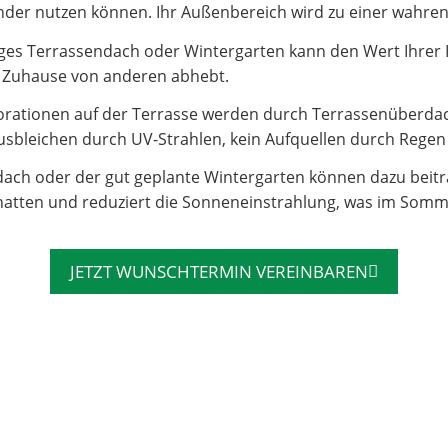
e Kinder nutzen können. Ihr Außenbereich wird zu einer wahr
es Terrassendach oder Wintergarten kann den Wert Ihrer Imm
hr Zuhause von anderen abhebt.
rationen auf der Terrasse werden durch Terrassenüberdac
sbleichen durch UV-Strahlen, kein Aufquellen durch Regen – 
dach oder der gut geplante Wintergarten können dazu beit
atten und reduziert die Sonneneinstrahlung, was im Somm
JETZT WUNSCHTERMIN VEREINBAREN