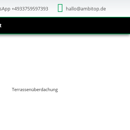
sApp +4933759597393
hallo@ambitop.de
t