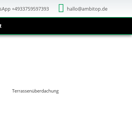
sApp +4933759597393
hallo@ambitop.de
t