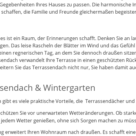
 Gegebenheiten Ihres Hauses zu passen. Die harmonische I
schaffen, die Familie und Freunde gleichermaßen begeister
 es ist ein Raum, der Erinnerungen schafft. Denken Sie an 
gen. Das leise Rascheln der Blätter im Wind und das Gefüh
 einen regnerischen Tag, an dem Sie dennoch draußen sitz
endach verwandelt Ihre Terrasse in einen geschützten Rück
itern Sie das Terrassendach nicht nur, Sie haben damit a
assendach & Wintergarten
ibt es viele praktische Vorteile, die Terrassendächer und 
schützen Sie vor unerwarteten Wetteränderungen. Ob stark
i jedem Wetter genießen, ohne sich Sorgen machen zu müs
 erweitert Ihren Wohnraum nach draußen. Es schafft einen 