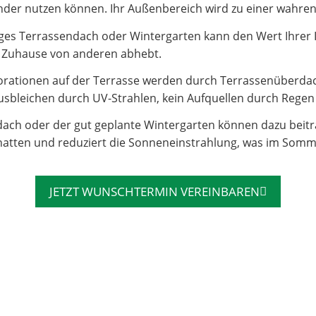
e Kinder nutzen können. Ihr Außenbereich wird zu einer wahr
es Terrassendach oder Wintergarten kann den Wert Ihrer Imm
hr Zuhause von anderen abhebt.
rationen auf der Terrasse werden durch Terrassenüberdac
sbleichen durch UV-Strahlen, kein Aufquellen durch Regen – 
dach oder der gut geplante Wintergarten können dazu beit
atten und reduziert die Sonneneinstrahlung, was im Somm
JETZT WUNSCHTERMIN VEREINBAREN