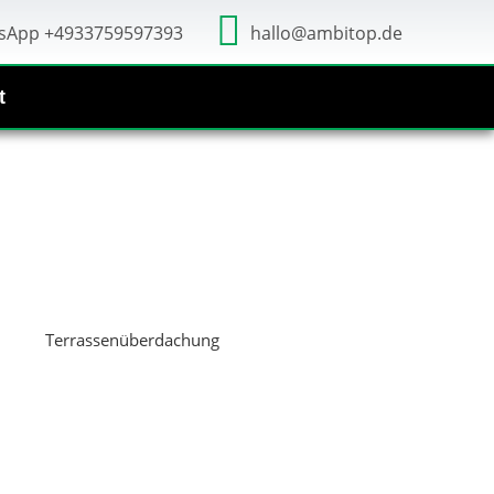
sApp +4933759597393
hallo@ambitop.de
t