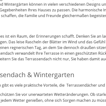
d Wintergärten können in vielen verschiedenen Designs und
 Gegebenheiten Ihres Hauses zu passen. Die harmonische I
schaffen, die Familie und Freunde gleichermaßen begeister
 es ist ein Raum, der Erinnerungen schafft. Denken Sie an 
gen. Das leise Rascheln der Blätter im Wind und das Gefüh
 einen regnerischen Tag, an dem Sie dennoch draußen sitz
endach verwandelt Ihre Terrasse in einen geschützten Rück
itern Sie das Terrassendach nicht nur, Sie haben damit a
assendach & Wintergarten
ibt es viele praktische Vorteile, die Terrassendächer und 
schützen Sie vor unerwarteten Wetteränderungen. Ob stark
i jedem Wetter genießen, ohne sich Sorgen machen zu müs