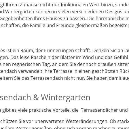
t Ihrem Zuhause nicht nur funktionalen Wert hinzu, sonder
d Wintergärten können in vielen verschiedenen Designs und
 Gegebenheiten Ihres Hauses zu passen. Die harmonische I
schaffen, die Familie und Freunde gleichermaßen begeister
 es ist ein Raum, der Erinnerungen schafft. Denken Sie an 
gen. Das leise Rascheln der Blätter im Wind und das Gefüh
 einen regnerischen Tag, an dem Sie dennoch draußen sitz
endach verwandelt Ihre Terrasse in einen geschützten Rück
itern Sie das Terrassendach nicht nur, Sie haben damit a
assendach & Wintergarten
ibt es viele praktische Vorteile, die Terrassendächer und 
schützen Sie vor unerwarteten Wetteränderungen. Ob stark
i jedem Wetter genießen, ohne sich Sorgen machen zu müs