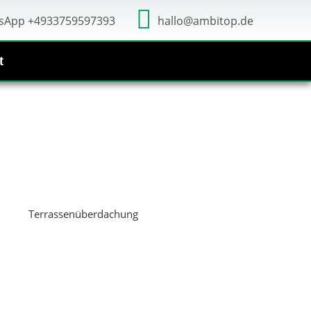
sApp +4933759597393
hallo@ambitop.de
t