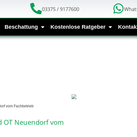
03375 / 9177600
What
Beschattung
Kostenlose Ratgeber
Kontak
orf vom Fachbetrieb
nd OT Neuendorf vom