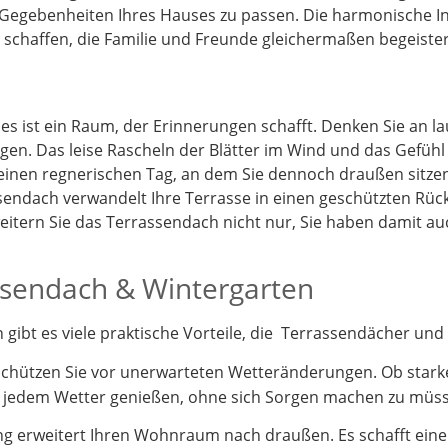
 Gegebenheiten Ihres Hauses zu passen. Die harmonische I
schaffen, die Familie und Freunde gleichermaßen begeister
 es ist ein Raum, der Erinnerungen schafft. Denken Sie an 
gen. Das leise Rascheln der Blätter im Wind und das Gefüh
 einen regnerischen Tag, an dem Sie dennoch draußen sitz
endach verwandelt Ihre Terrasse in einen geschützten Rück
itern Sie das Terrassendach nicht nur, Sie haben damit a
assendach & Wintergarten
ibt es viele praktische Vorteile, die Terrassendächer und 
schützen Sie vor unerwarteten Wetteränderungen. Ob stark
i jedem Wetter genießen, ohne sich Sorgen machen zu müs
 erweitert Ihren Wohnraum nach draußen. Es schafft einen 