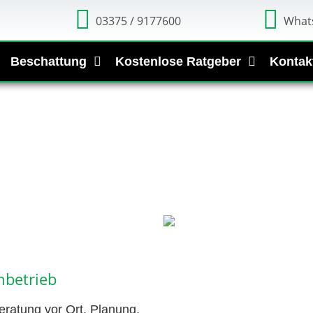
03375 / 9177600
What
Beschattung
Kostenlose Ratgeber
Kontak
hbetrieb
ratung vor Ort, Planung,