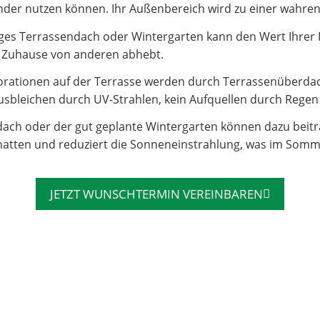
e Kinder nutzen können. Ihr Außenbereich wird zu einer wahr
es Terrassendach oder Wintergarten kann den Wert Ihrer Imm
hr Zuhause von anderen abhebt.
rationen auf der Terrasse werden durch Terrassenüberdac
sbleichen durch UV-Strahlen, kein Aufquellen durch Regen – 
dach oder der gut geplante Wintergarten können dazu beit
atten und reduziert die Sonneneinstrahlung, was im Somm
JETZT WUNSCHTERMIN VEREINBAREN