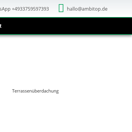
sApp +4933759597393
hallo@ambitop.de
t