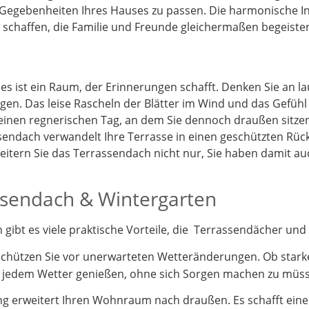
 Gegebenheiten Ihres Hauses zu passen. Die harmonische I
schaffen, die Familie und Freunde gleichermaßen begeister
 es ist ein Raum, der Erinnerungen schafft. Denken Sie an 
gen. Das leise Rascheln der Blätter im Wind und das Gefüh
 einen regnerischen Tag, an dem Sie dennoch draußen sitz
endach verwandelt Ihre Terrasse in einen geschützten Rück
itern Sie das Terrassendach nicht nur, Sie haben damit a
assendach & Wintergarten
ibt es viele praktische Vorteile, die Terrassendächer und 
schützen Sie vor unerwarteten Wetteränderungen. Ob stark
i jedem Wetter genießen, ohne sich Sorgen machen zu müs
 erweitert Ihren Wohnraum nach draußen. Es schafft einen 