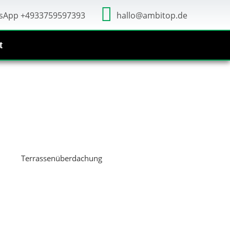
sApp +4933759597393
hallo@ambitop.de
t