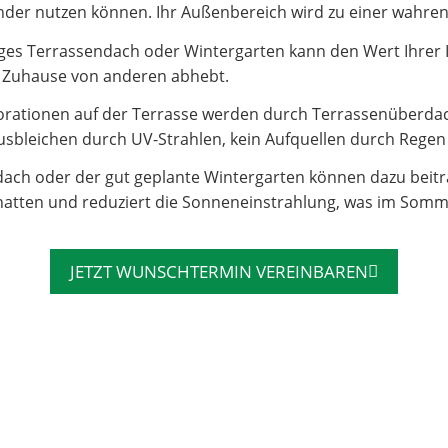
e Kinder nutzen können. Ihr Außenbereich wird zu einer wahr
es Terrassendach oder Wintergarten kann den Wert Ihrer Imm
hr Zuhause von anderen abhebt.
rationen auf der Terrasse werden durch Terrassenüberdac
sbleichen durch UV-Strahlen, kein Aufquellen durch Regen – 
dach oder der gut geplante Wintergarten können dazu beit
atten und reduziert die Sonneneinstrahlung, was im Somm
JETZT WUNSCHTERMIN VEREINBAREN