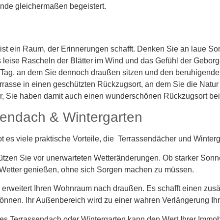
nde gleichermaßen begeistert.
 ist ein Raum, der Erinnerungen schafft. Denken Sie an laue S
 leise Rascheln der Blätter im Wind und das Gefühl der Geborge
 Tag, an dem Sie dennoch draußen sitzen und den beruhigend
rrasse in einen geschützten Rückzugsort, an dem Sie die Natu
ur, Sie haben damit auch einen wunderschönen Rückzugsort bei
ssendach & Wintergarten
es viele praktische Vorteile, die Terrassendächer und Wintergä
ützen Sie vor unerwarteten Wetteränderungen. Ob starker Son
 Wetter genießen, ohne sich Sorgen machen zu müssen.
rweitert Ihren Wohnraum nach draußen. Es schafft einen zusätz
 können. Ihr Außenbereich wird zu einer wahren Verlängerung I
s Terrassendach oder Wintergarten kann den Wert Ihrer Immobilie