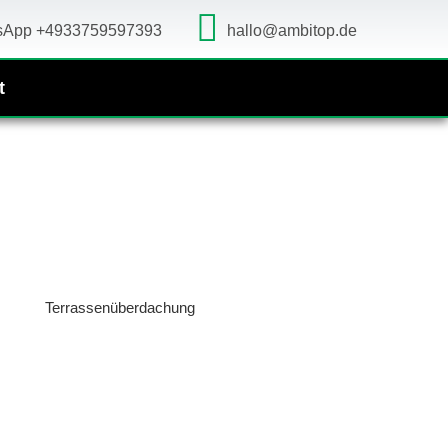
sApp +4933759597393
hallo@ambitop.de
t