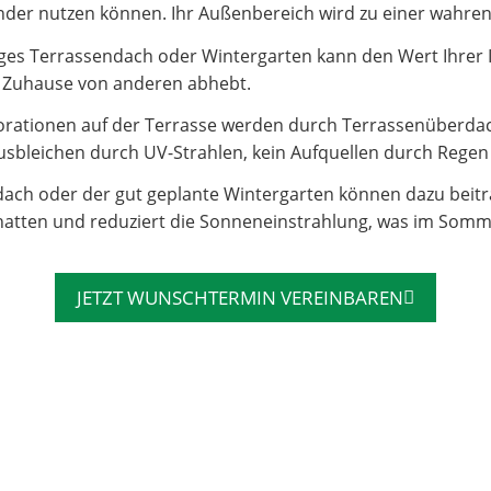
e Kinder nutzen können. Ihr Außenbereich wird zu einer wahr
es Terrassendach oder Wintergarten kann den Wert Ihrer Imm
hr Zuhause von anderen abhebt.
rationen auf der Terrasse werden durch Terrassenüberdac
sbleichen durch UV-Strahlen, kein Aufquellen durch Regen – 
dach oder der gut geplante Wintergarten können dazu beit
atten und reduziert die Sonneneinstrahlung, was im Somm
JETZT WUNSCHTERMIN VEREINBAREN