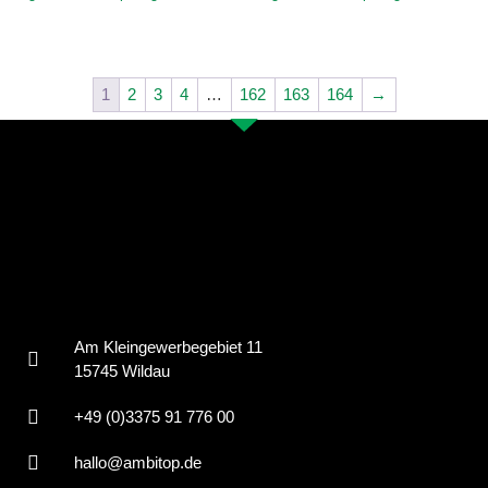
1
2
3
4
…
162
163
164
→
Am Kleingewerbegebiet 11
15745 Wildau
+49 (0)3375 91 776 00
hallo@ambitop.de