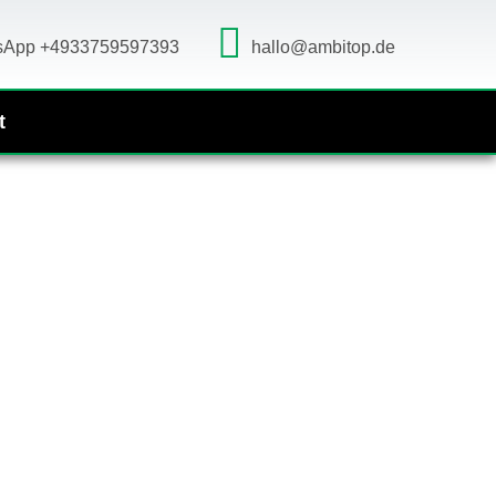
sApp +4933759597393
hallo@ambitop.de
t