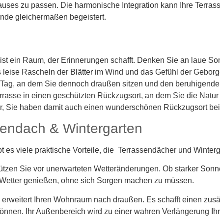
auses zu passen. Die harmonische Integration kann Ihre Terra
nde gleichermaßen begeistert.
 ist ein Raum, der Erinnerungen schafft. Denken Sie an laue S
 leise Rascheln der Blätter im Wind und das Gefühl der Geborge
 Tag, an dem Sie dennoch draußen sitzen und den beruhigend
rrasse in einen geschützten Rückzugsort, an dem Sie die Natu
ur, Sie haben damit auch einen wunderschönen Rückzugsort bei
ssendach & Wintergarten
es viele praktische Vorteile, die Terrassendächer und Wintergä
ützen Sie vor unerwarteten Wetteränderungen. Ob starker Son
 Wetter genießen, ohne sich Sorgen machen zu müssen.
rweitert Ihren Wohnraum nach draußen. Es schafft einen zusätz
 können. Ihr Außenbereich wird zu einer wahren Verlängerung I