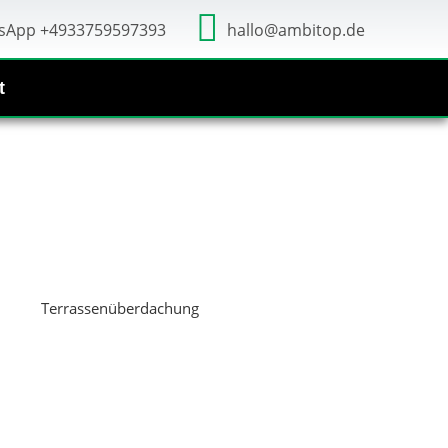
sApp +4933759597393
hallo@ambitop.de
t