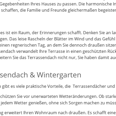
 Gegebenheiten Ihres Hauses zu passen. Die harmonische I
schaffen, die Familie und Freunde gleichermaßen begeister
 es ist ein Raum, der Erinnerungen schafft. Denken Sie an 
gen. Das leise Rascheln der Blätter im Wind und das Gefüh
 einen regnerischen Tag, an dem Sie dennoch draußen sitz
endach verwandelt Ihre Terrasse in einen geschützten Rück
itern Sie das Terrassendach nicht nur, Sie haben damit a
assendach & Wintergarten
ibt es viele praktische Vorteile, die Terrassendächer und 
schützen Sie vor unerwarteten Wetteränderungen. Ob stark
i jedem Wetter genießen, ohne sich Sorgen machen zu müs
 erweitert Ihren Wohnraum nach draußen. Es schafft einen 