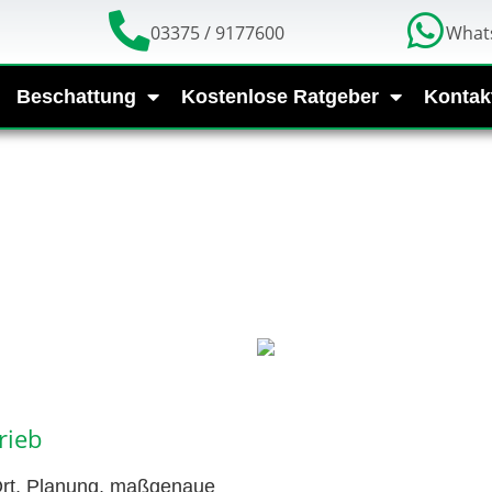
03375 / 9177600
What
Beschattung
Kostenlose Ratgeber
Kontak
rieb
 Ort, Planung, maßgenaue