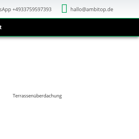
sApp +4933759597393
hallo@ambitop.de
t