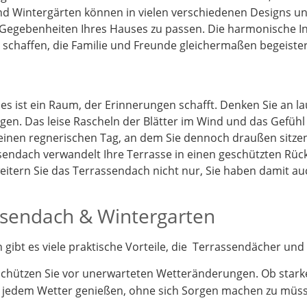
d Wintergärten können in vielen verschiedenen Designs und
 Gegebenheiten Ihres Hauses zu passen. Die harmonische I
schaffen, die Familie und Freunde gleichermaßen begeister
 es ist ein Raum, der Erinnerungen schafft. Denken Sie an 
gen. Das leise Rascheln der Blätter im Wind und das Gefüh
 einen regnerischen Tag, an dem Sie dennoch draußen sitz
endach verwandelt Ihre Terrasse in einen geschützten Rück
itern Sie das Terrassendach nicht nur, Sie haben damit a
assendach & Wintergarten
ibt es viele praktische Vorteile, die Terrassendächer und 
schützen Sie vor unerwarteten Wetteränderungen. Ob stark
i jedem Wetter genießen, ohne sich Sorgen machen zu müs