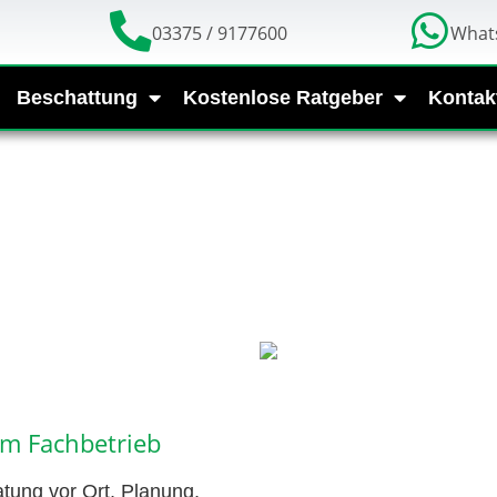
03375 / 9177600
What
Beschattung
Kostenlose Ratgeber
Kontak
om Fachbetrieb
atung vor Ort, Planung,