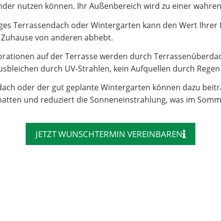
e Kinder nutzen können. Ihr Außenbereich wird zu einer wahr
es Terrassendach oder Wintergarten kann den Wert Ihrer Imm
hr Zuhause von anderen abhebt.
rationen auf der Terrasse werden durch Terrassenüberdac
sbleichen durch UV-Strahlen, kein Aufquellen durch Regen – 
dach oder der gut geplante Wintergarten können dazu beit
atten und reduziert die Sonneneinstrahlung, was im Somm
JETZT WUNSCHTERMIN VEREINBAREN