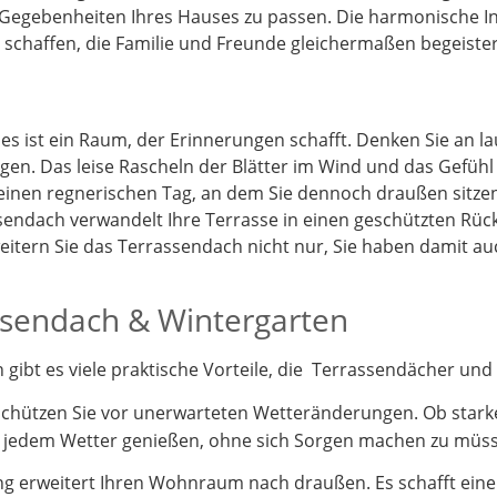
 Gegebenheiten Ihres Hauses zu passen. Die harmonische I
schaffen, die Familie und Freunde gleichermaßen begeister
 es ist ein Raum, der Erinnerungen schafft. Denken Sie an 
gen. Das leise Rascheln der Blätter im Wind und das Gefüh
 einen regnerischen Tag, an dem Sie dennoch draußen sitz
endach verwandelt Ihre Terrasse in einen geschützten Rück
itern Sie das Terrassendach nicht nur, Sie haben damit a
assendach & Wintergarten
ibt es viele praktische Vorteile, die Terrassendächer und 
schützen Sie vor unerwarteten Wetteränderungen. Ob stark
i jedem Wetter genießen, ohne sich Sorgen machen zu müs
 erweitert Ihren Wohnraum nach draußen. Es schafft einen 