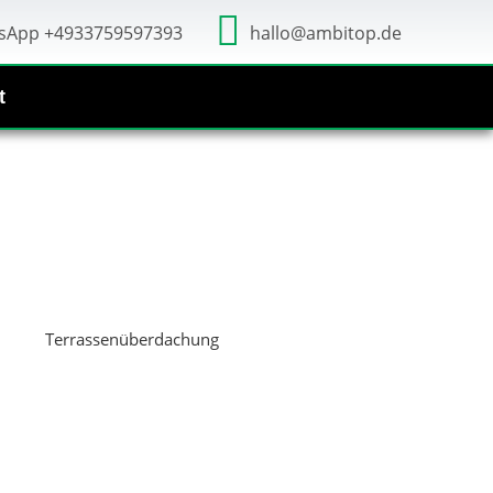
sApp +4933759597393
hallo@ambitop.de
t