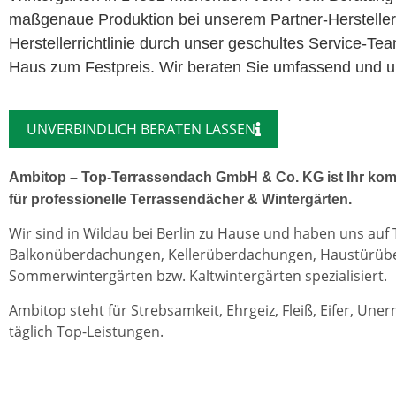
maßgenaue Produktion bei unserem Partner-Herstelle
Herstellerrichtlinie durch unser geschultes Service-Te
Haus zum Festpreis. Wir beraten Sie umfassend und un
UNVERBINDLICH BERATEN LASSEN
Ambitop – Top-Terrassendach GmbH & Co. KG ist Ihr kom
für professionelle Terrassendächer & Wintergärten.
Wir sind in Wildau bei Berlin zu Hause und haben uns auf
Balkonüberdachungen, Kellerüberdachungen, Haustürü
Sommerwintergärten bzw. Kaltwintergärten spezialisiert.
Ambitop steht für Strebsamkeit, Ehrgeiz, Fleiß, Eifer, Une
täglich Top-Leistungen.