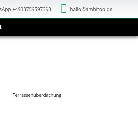
sApp +4933759597393
hallo@ambitop.de
t