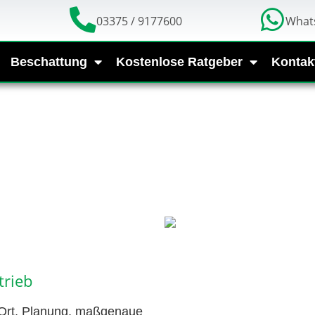
03375 / 9177600
What
Beschattung
Kostenlose Ratgeber
Kontak
trieb
 Ort, Planung, maßgenaue