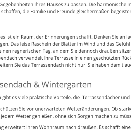
 Gegebenheiten Ihres Hauses zu passen. Die harmonische I
schaffen, die Familie und Freunde gleichermaßen begeister
 es ist ein Raum, der Erinnerungen schafft. Denken Sie an 
gen. Das leise Rascheln der Blätter im Wind und das Gefüh
 einen regnerischen Tag, an dem Sie dennoch draußen sitz
endach verwandelt Ihre Terrasse in einen geschützten Rück
itern Sie das Terrassendach nicht nur, Sie haben damit a
assendach & Wintergarten
ibt es viele praktische Vorteile, die Terrassendächer und 
schützen Sie vor unerwarteten Wetteränderungen. Ob stark
i jedem Wetter genießen, ohne sich Sorgen machen zu müs
 erweitert Ihren Wohnraum nach draußen. Es schafft einen 