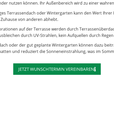
e Kinder nutzen können. Ihr Außenbereich wird zu einer wahr
es Terrassendach oder Wintergarten kann den Wert Ihrer Imm
hr Zuhause von anderen abhebt.
rationen auf der Terrasse werden durch Terrassenüberdac
sbleichen durch UV-Strahlen, kein Aufquellen durch Regen – 
dach oder der gut geplante Wintergarten können dazu beit
atten und reduziert die Sonneneinstrahlung, was im Somm
JETZT WUNSCHTERMIN VEREINBAREN