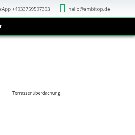
sApp +4933759597393
hallo@ambitop.de
t