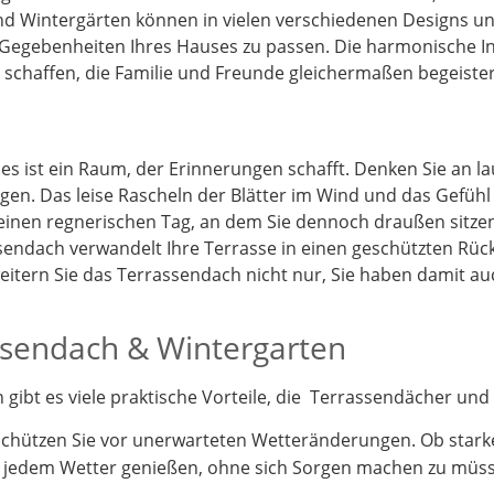
d Wintergärten können in vielen verschiedenen Designs und
 Gegebenheiten Ihres Hauses zu passen. Die harmonische I
schaffen, die Familie und Freunde gleichermaßen begeister
 es ist ein Raum, der Erinnerungen schafft. Denken Sie an 
gen. Das leise Rascheln der Blätter im Wind und das Gefüh
 einen regnerischen Tag, an dem Sie dennoch draußen sitz
endach verwandelt Ihre Terrasse in einen geschützten Rück
itern Sie das Terrassendach nicht nur, Sie haben damit a
assendach & Wintergarten
ibt es viele praktische Vorteile, die Terrassendächer und 
schützen Sie vor unerwarteten Wetteränderungen. Ob stark
i jedem Wetter genießen, ohne sich Sorgen machen zu müs