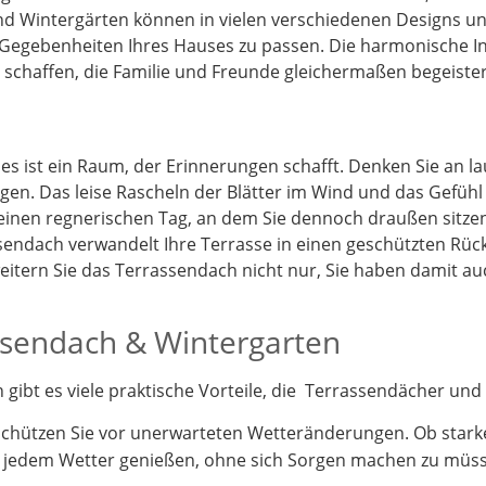
d Wintergärten können in vielen verschiedenen Designs und
 Gegebenheiten Ihres Hauses zu passen. Die harmonische I
schaffen, die Familie und Freunde gleichermaßen begeister
 es ist ein Raum, der Erinnerungen schafft. Denken Sie an 
gen. Das leise Rascheln der Blätter im Wind und das Gefüh
 einen regnerischen Tag, an dem Sie dennoch draußen sitz
endach verwandelt Ihre Terrasse in einen geschützten Rück
itern Sie das Terrassendach nicht nur, Sie haben damit a
assendach & Wintergarten
ibt es viele praktische Vorteile, die Terrassendächer und 
schützen Sie vor unerwarteten Wetteränderungen. Ob stark
i jedem Wetter genießen, ohne sich Sorgen machen zu müs