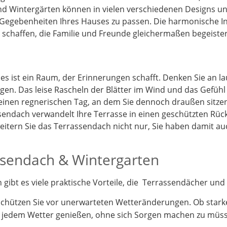
d Wintergärten können in vielen verschiedenen Designs und
 Gegebenheiten Ihres Hauses zu passen. Die harmonische I
schaffen, die Familie und Freunde gleichermaßen begeister
 es ist ein Raum, der Erinnerungen schafft. Denken Sie an 
gen. Das leise Rascheln der Blätter im Wind und das Gefüh
 einen regnerischen Tag, an dem Sie dennoch draußen sitz
endach verwandelt Ihre Terrasse in einen geschützten Rück
itern Sie das Terrassendach nicht nur, Sie haben damit a
assendach & Wintergarten
ibt es viele praktische Vorteile, die Terrassendächer und 
schützen Sie vor unerwarteten Wetteränderungen. Ob stark
i jedem Wetter genießen, ohne sich Sorgen machen zu müs