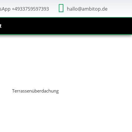
sApp +4933759597393
hallo@ambitop.de
t