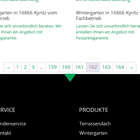
arten in 16866 Kyritz vom
Wintergarten in 16866 Kyrit
trieb
Fachbetrieb
ie sich unverbindlich beraten. Wir
Lassen Sie sich unverbindlich bera
n Ihnen ein Angebot mit
erstellen Ihnen ein Angebot mit
sgarantie.
Festpreisgarantie.
←
1
2
3
…
159
160
161
162
163
164
→
ERVICE
PRODUKTE
ndenservice
Terrassendach
ntakt
Wintergarten