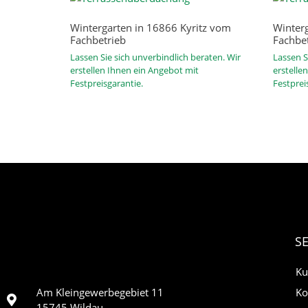
Wintergarten in 16866 Kyritz vom
Winterg
Fachbetrieb
Fachbe
Lassen Sie sich unverbindlich beraten. Wir
Lassen S
erstellen Ihnen ein Angebot mit
erstelle
Festpreisgarantie.
Festprei
S
Ku
Ko
Am Kleingewerbegebiet 11
15745 Wildau