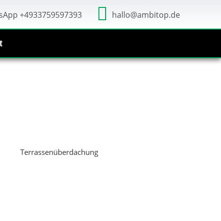
sApp +4933759597393
hallo@ambitop.de
t