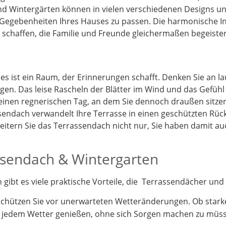
d Wintergärten können in vielen verschiedenen Designs und
 Gegebenheiten Ihres Hauses zu passen. Die harmonische I
schaffen, die Familie und Freunde gleichermaßen begeister
 es ist ein Raum, der Erinnerungen schafft. Denken Sie an 
gen. Das leise Rascheln der Blätter im Wind und das Gefüh
 einen regnerischen Tag, an dem Sie dennoch draußen sitz
endach verwandelt Ihre Terrasse in einen geschützten Rück
itern Sie das Terrassendach nicht nur, Sie haben damit a
assendach & Wintergarten
ibt es viele praktische Vorteile, die Terrassendächer und 
schützen Sie vor unerwarteten Wetteränderungen. Ob stark
i jedem Wetter genießen, ohne sich Sorgen machen zu müs