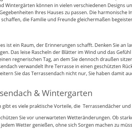
d Wintergärten können in vielen verschiedenen Designs und
 Gegebenheiten Ihres Hauses zu passen. Die harmonische I
schaffen, die Familie und Freunde gleichermaßen begeister
 es ist ein Raum, der Erinnerungen schafft. Denken Sie an 
gen. Das leise Rascheln der Blätter im Wind und das Gefüh
 einen regnerischen Tag, an dem Sie dennoch draußen sitz
endach verwandelt Ihre Terrasse in einen geschützten Rück
itern Sie das Terrassendach nicht nur, Sie haben damit a
assendach & Wintergarten
ibt es viele praktische Vorteile, die Terrassendächer und 
schützen Sie vor unerwarteten Wetteränderungen. Ob stark
i jedem Wetter genießen, ohne sich Sorgen machen zu müs