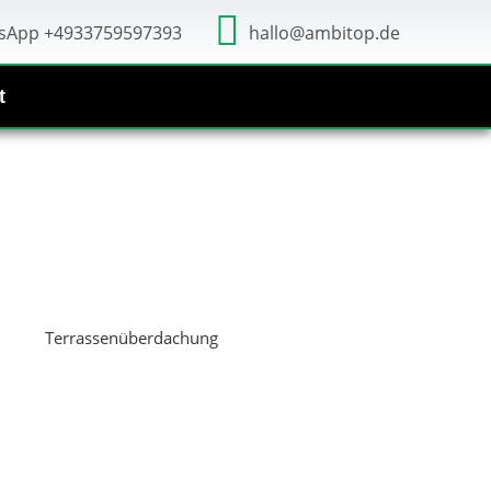
sApp +4933759597393
hallo@ambitop.de
t