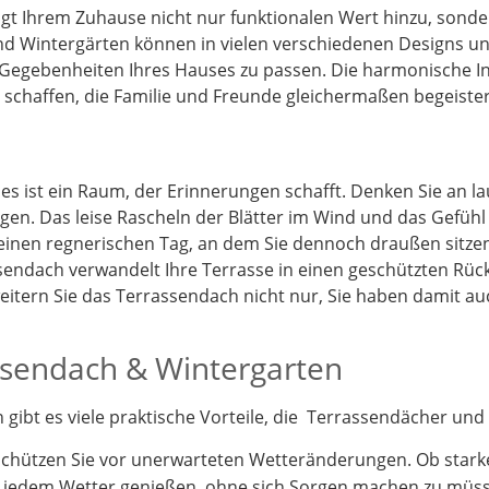
t Ihrem Zuhause nicht nur funktionalen Wert hinzu, sonder
d Wintergärten können in vielen verschiedenen Designs und
 Gegebenheiten Ihres Hauses zu passen. Die harmonische I
schaffen, die Familie und Freunde gleichermaßen begeister
 es ist ein Raum, der Erinnerungen schafft. Denken Sie an 
gen. Das leise Rascheln der Blätter im Wind und das Gefüh
 einen regnerischen Tag, an dem Sie dennoch draußen sitz
endach verwandelt Ihre Terrasse in einen geschützten Rück
itern Sie das Terrassendach nicht nur, Sie haben damit a
assendach & Wintergarten
ibt es viele praktische Vorteile, die Terrassendächer und 
schützen Sie vor unerwarteten Wetteränderungen. Ob stark
i jedem Wetter genießen, ohne sich Sorgen machen zu müs