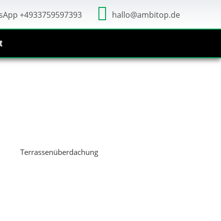
sApp +4933759597393
hallo@ambitop.de
t