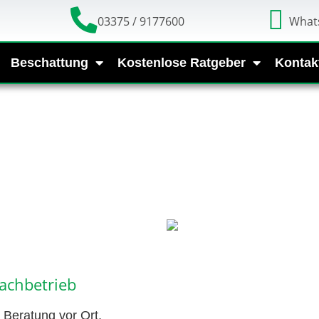
03375 / 9177600
What
Beschattung
Kostenlose Ratgeber
Kontak
achbetrieb
Beratung vor Ort,