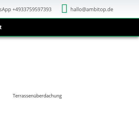
sApp +4933759597393
hallo@ambitop.de
t