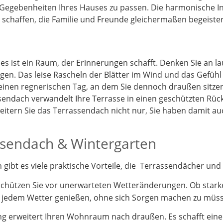
 Gegebenheiten Ihres Hauses zu passen. Die harmonische I
schaffen, die Familie und Freunde gleichermaßen begeister
 es ist ein Raum, der Erinnerungen schafft. Denken Sie an 
gen. Das leise Rascheln der Blätter im Wind und das Gefüh
 einen regnerischen Tag, an dem Sie dennoch draußen sitz
endach verwandelt Ihre Terrasse in einen geschützten Rück
itern Sie das Terrassendach nicht nur, Sie haben damit a
assendach & Wintergarten
ibt es viele praktische Vorteile, die Terrassendächer und 
schützen Sie vor unerwarteten Wetteränderungen. Ob stark
i jedem Wetter genießen, ohne sich Sorgen machen zu müs
 erweitert Ihren Wohnraum nach draußen. Es schafft einen 