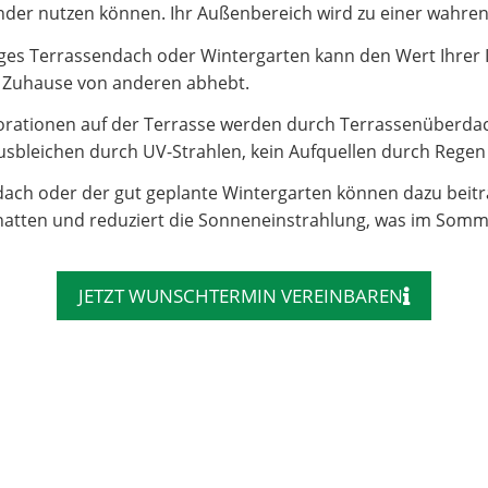
e Kinder nutzen können. Ihr Außenbereich wird zu einer wahr
es Terrassendach oder Wintergarten kann den Wert Ihrer Imm
hr Zuhause von anderen abhebt.
rationen auf der Terrasse werden durch Terrassenüberdac
sbleichen durch UV-Strahlen, kein Aufquellen durch Regen – 
dach oder der gut geplante Wintergarten können dazu beit
atten und reduziert die Sonneneinstrahlung, was im Somm
JETZT WUNSCHTERMIN VEREINBAREN