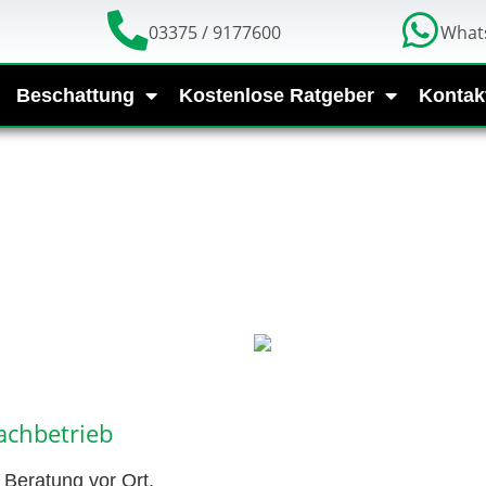
03375 / 9177600
What
Beschattung
Kostenlose Ratgeber
Kontak
achbetrieb
Beratung vor Ort,