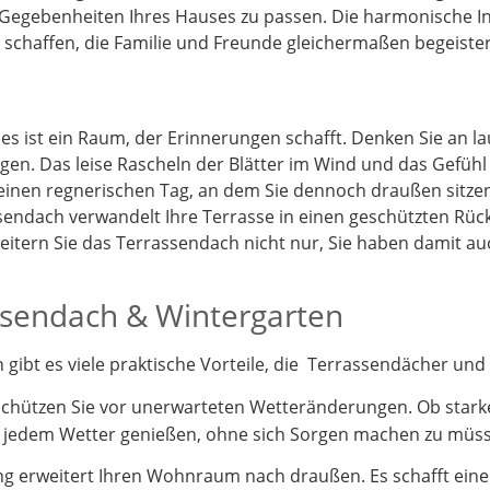
 Gegebenheiten Ihres Hauses zu passen. Die harmonische I
schaffen, die Familie und Freunde gleichermaßen begeister
 es ist ein Raum, der Erinnerungen schafft. Denken Sie an 
gen. Das leise Rascheln der Blätter im Wind und das Gefüh
 einen regnerischen Tag, an dem Sie dennoch draußen sitz
endach verwandelt Ihre Terrasse in einen geschützten Rück
itern Sie das Terrassendach nicht nur, Sie haben damit a
assendach & Wintergarten
ibt es viele praktische Vorteile, die Terrassendächer und 
schützen Sie vor unerwarteten Wetteränderungen. Ob stark
i jedem Wetter genießen, ohne sich Sorgen machen zu müs
 erweitert Ihren Wohnraum nach draußen. Es schafft einen 