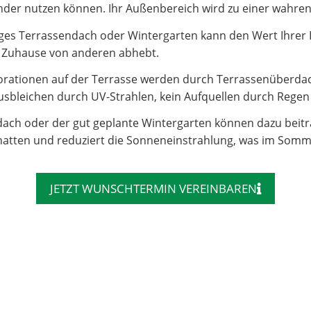
e Kinder nutzen können. Ihr Außenbereich wird zu einer wahr
es Terrassendach oder Wintergarten kann den Wert Ihrer Imm
hr Zuhause von anderen abhebt.
rationen auf der Terrasse werden durch Terrassenüberdac
sbleichen durch UV-Strahlen, kein Aufquellen durch Regen – 
dach oder der gut geplante Wintergarten können dazu beit
atten und reduziert die Sonneneinstrahlung, was im Somm
JETZT WUNSCHTERMIN VEREINBAREN