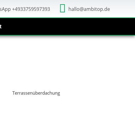
sApp +4933759597393
hallo@ambitop.de
t