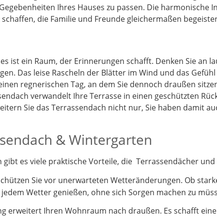
 Gegebenheiten Ihres Hauses zu passen. Die harmonische I
schaffen, die Familie und Freunde gleichermaßen begeister
 es ist ein Raum, der Erinnerungen schafft. Denken Sie an 
gen. Das leise Rascheln der Blätter im Wind und das Gefüh
 einen regnerischen Tag, an dem Sie dennoch draußen sitz
endach verwandelt Ihre Terrasse in einen geschützten Rück
itern Sie das Terrassendach nicht nur, Sie haben damit a
assendach & Wintergarten
ibt es viele praktische Vorteile, die Terrassendächer und 
schützen Sie vor unerwarteten Wetteränderungen. Ob stark
i jedem Wetter genießen, ohne sich Sorgen machen zu müs
 erweitert Ihren Wohnraum nach draußen. Es schafft einen 