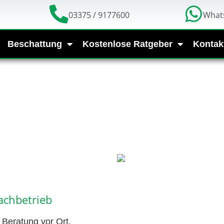
03375 / 9177600
What
Beschattung
Kostenlose Ratgeber
Kontak
achbetrieb
Beratung vor Ort,