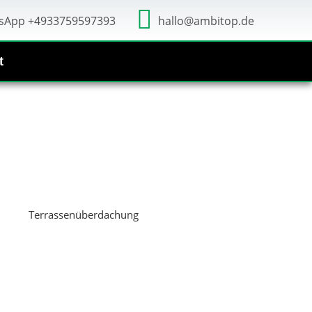
sApp +4933759597393
hallo@ambitop.de
t