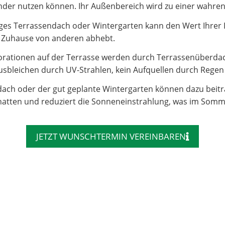
e Kinder nutzen können. Ihr Außenbereich wird zu einer wahr
es Terrassendach oder Wintergarten kann den Wert Ihrer Imm
hr Zuhause von anderen abhebt.
rationen auf der Terrasse werden durch Terrassenüberdac
sbleichen durch UV-Strahlen, kein Aufquellen durch Regen – 
dach oder der gut geplante Wintergarten können dazu beit
atten und reduziert die Sonneneinstrahlung, was im Somm
JETZT WUNSCHTERMIN VEREINBAREN